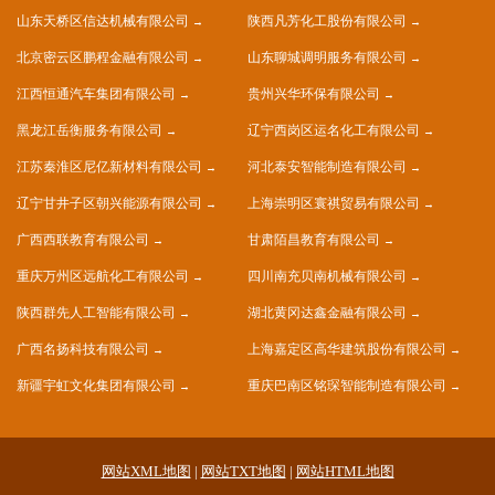
山东天桥区信达机械有限公司
陕西凡芳化工股份有限公司
北京密云区鹏程金融有限公司
山东聊城调明服务有限公司
江西恒通汽车集团有限公司
贵州兴华环保有限公司
黑龙江岳衡服务有限公司
辽宁西岗区运名化工有限公司
江苏秦淮区尼亿新材料有限公司
河北泰安智能制造有限公司
辽宁甘井子区朝兴能源有限公司
上海崇明区寰祺贸易有限公司
广西西联教育有限公司
甘肃陌昌教育有限公司
重庆万州区远航化工有限公司
四川南充贝南机械有限公司
陕西群先人工智能有限公司
湖北黄冈达鑫金融有限公司
广西名扬科技有限公司
上海嘉定区高华建筑股份有限公司
新疆宇虹文化集团有限公司
重庆巴南区铭琛智能制造有限公司
网站XML地图
|
网站TXT地图
|
网站HTML地图